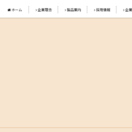
ホーム
企業理念
製品案内
採用情報
企業




