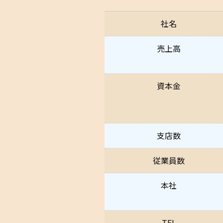
社名
売上高
資本金
支店数
従業員数
本社
TEL